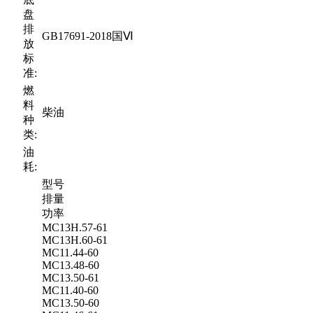
盘
排
GB17691-2018国Ⅵ
放
标
准:
燃
料
柴油
种
类:
油
耗:
型号
排量
功率
MC13H.57-61
MC13H.60-61
MC11.44-60
MC13.48-60
MC13.50-61
MC11.40-60
MC13.50-60