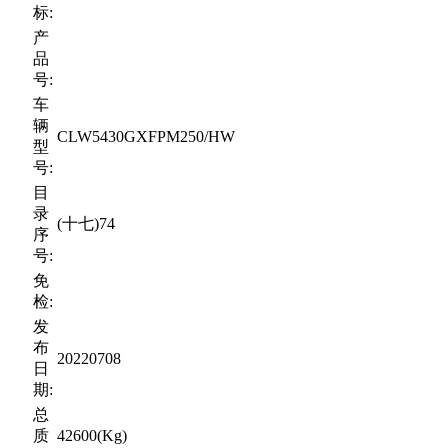
标:
产
品
号:
车
辆
CLW5430GXFPM250/HW
型
号:
目
录
(十七)74
序
号:
免
检:
发
布
20220708
日
期:
总
质
42600(Kg)