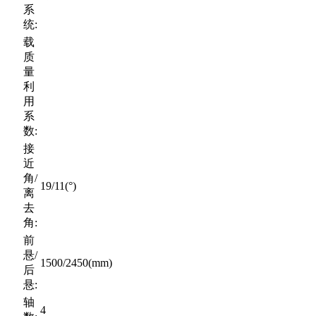
系
统:
载
质
量
利
用
系
数:
接
近
角/
19/11(°)
离
去
角:
前
悬/
1500/2450(mm)
后
悬:
轴
4