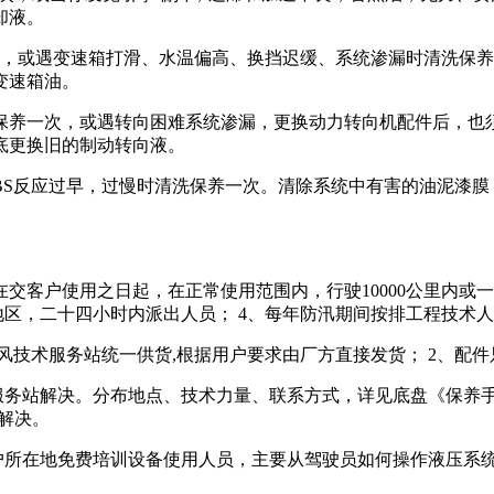
却液。
保养一次，或遇变速箱打滑、水温偏高、换挡迟缓、系统渗漏时清洗
变速箱油。
m清洗需保养一次，或遇转向困难系统渗漏，更换动力转向机配件后
底更换旧的制动转向液。
遇ABS反应过早，过慢时清洗保养一次。清除系统中有害的油泥漆
在交客户使用之日起，在正常使用范围内，行驶10000公里内或
地区，二十四小时内派出人员； 4、每年防汛期间按排工程技术
风技术服务站统一供货,根据用户要求由厂方直接发货； 2、配件
务站解决。分布地点、技术力量、联系方式，详见底盘《保养手
地解决。
户所在地免费培训设备使用人员，主要从驾驶员如何操作液压系