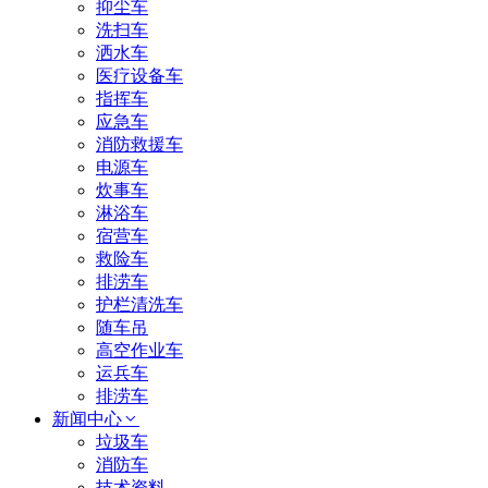
抑尘车
洗扫车
洒水车
医疗设备车
指挥车
应急车
消防救援车
电源车
炊事车
淋浴车
宿营车
救险车
排涝车
护栏清洗车
随车吊
高空作业车
运兵车
排涝车
新闻中心
垃圾车
消防车
技术资料