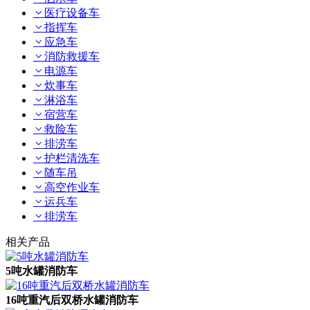
医疗设备车
指挥车
应急车
消防救援车
电源车
炊事车
淋浴车
宿营车
救险车
排涝车
护栏清洗车
随车吊
高空作业车
运兵车
排涝车
相关产品
5吨水罐消防车
16吨重汽后双桥水罐消防车