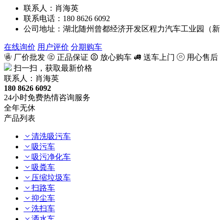
联系人：肖海英
联系电话：180 8626 6092
公司地址：湖北随州曾都经济开发区程力汽车工业园（新
在线询价
用户评价
分期购车
厂价批发
正品保证
放心购车
送车上门
用心售后
扫一扫，获取最新价格
联系人：肖海英
180 8626 6092
24小时免费热情咨询服务
全年无休
产品列表
清洗吸污车
吸污车
吸污净化车
吸粪车
压缩垃圾车
扫路车
抑尘车
洗扫车
洒水车