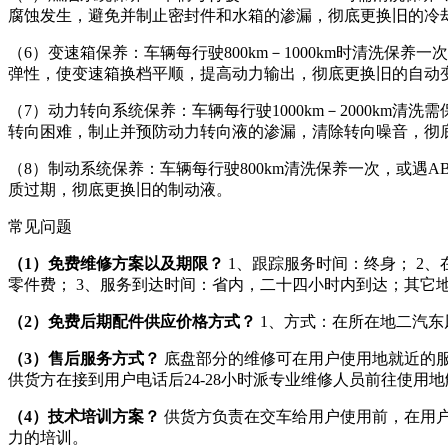
腐蚀发生，避免并制止密封件和水箱的渗漏，彻底更换旧的冷
（6）变速箱保养：车辆每行驶800km－1000km时清洗
弹性，使变速箱换档平顺，提高动力输出，彻底更换旧的自动
（7）动力转向系统保养：车辆每行驶1000km－2000k
转向困难，制止并预防动力转向液的渗漏，清除转向噪音，彻
（8）制动系统保养：车辆每行驶800km清洗保养一次，或
质过期，彻底更换旧的制动液。
常见问题
（1）免费维修方案以及期限？
1、跟踪服务时间：终身； 2、
零件费； 3、服务到达时间：省内，二十四小时内到达；其它
（2）免费后期配件供应价格方式？
1、方式：在所在地二汽东
（3）售后服务方式？
底盘部分的维修可在用户使用地就近的服
供货方在接到用户电话后24-28小时派专业维修人员前往使用
（4）技术培训方案？
供货方负责在交车给用户使用前，在用
力的培训。