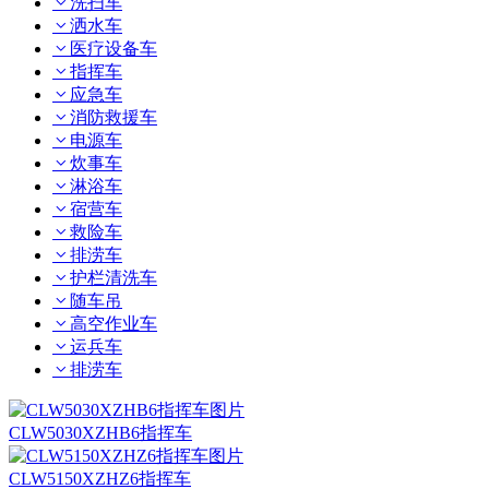
洗扫车
洒水车
医疗设备车
指挥车
应急车
消防救援车
电源车
炊事车
淋浴车
宿营车
救险车
排涝车
护栏清洗车
随车吊
高空作业车
运兵车
排涝车
CLW5030XZHB6指挥车
CLW5150XZHZ6指挥车