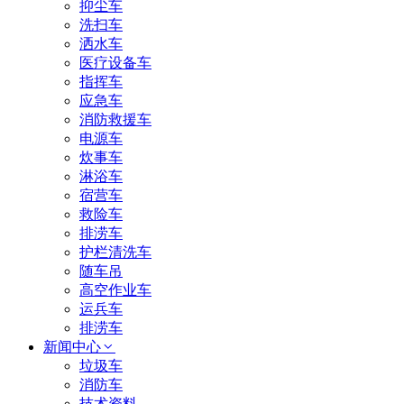
抑尘车
洗扫车
洒水车
医疗设备车
指挥车
应急车
消防救援车
电源车
炊事车
淋浴车
宿营车
救险车
排涝车
护栏清洗车
随车吊
高空作业车
运兵车
排涝车
新闻中心
垃圾车
消防车
技术资料