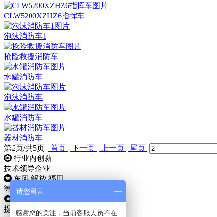
CLW5200XZHZ6指挥车
泡沫消防车1
抢险救援消防车
水罐消防车
泡沫消防车
水罐消防车
器材消防车
第
2
页/共
5
页
首页
下一页
上一页
尾页
行业内创新
技术领导企业
东风 解放 福田
等厂密切合作伙伴
请您留言
累计为五万用户
提供优质产品
感谢您的关注，当前客服人员不在