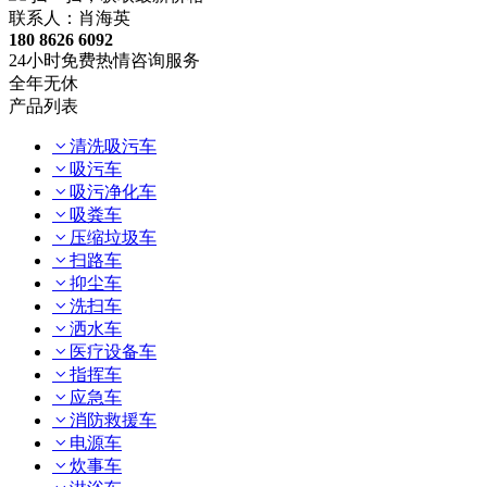
联系人：肖海英
180 8626 6092
24小时免费热情咨询服务
全年无休
产品列表
清洗吸污车
吸污车
吸污净化车
吸粪车
压缩垃圾车
扫路车
抑尘车
洗扫车
洒水车
医疗设备车
指挥车
应急车
消防救援车
电源车
炊事车