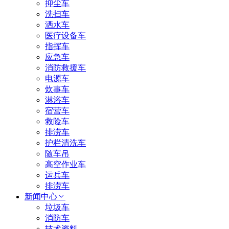
抑尘车
洗扫车
洒水车
医疗设备车
指挥车
应急车
消防救援车
电源车
炊事车
淋浴车
宿营车
救险车
排涝车
护栏清洗车
随车吊
高空作业车
运兵车
排涝车
新闻中心
垃圾车
消防车
技术资料