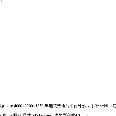
司
000×2000×1350;当选装普通后平台外形尺寸(长×长轴×短轴)关系为
部防护尺寸:50×120(mm),离地面高度470mm。