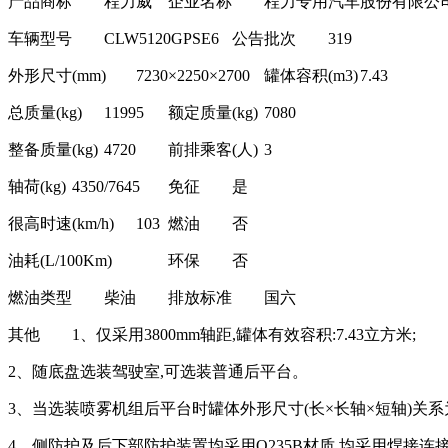
产品商标
程力威
企业名称
程力专用汽车股份有限公
车辆型号
CLW5120GPSE6
公告批次
319
外形尺寸(mm)
7230×2250×2700
罐体容积(m3)
7.43
总质量(kg)
11995
额定质量(kg)
7080
整备质量(kg)
4720
前排乘客(人)
3
轴荷(kg)
4350/7645
免征
是
很高时速(km/h)
103
燃油
否
油耗(L/100Km)
环保
否
燃油类型
柴油
排放标准
国六
其他
1、仅采用3800mm轴距,罐体有效容积:7.43立方米;
2、随底盘选装驾驶室,可选装普通后平台。
3、当选装喷雾机组后平台时罐体外形尺寸(长×长轴×短轴)关系为(mm): 4
4、侧防护及后下部防护装置均采用Q235B材质,均采用焊接连接,后下