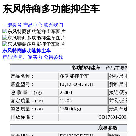
东风特商多功能抑尘车
一键拨号
产品中心
联系我们
东风特商多功能抑尘车
产品详情
厂家实力
公告参数
多功能抑尘车
产品主要技术
产品名称：
多功能抑尘车
外型尺寸(mm
底盘型号：
EQ1250GD5DJ1
货厢尺寸(mm
总 质 量 ：(kg)
25000
接近/离去角(°
额定质量：(kg)
11205
前悬/后悬(m
整备质量：(kg)
13600(Kg)
最高车速(km/
排放标准：
GB17691-2005国Ⅴ
底盘参数