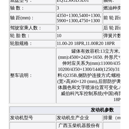
底盘型号：
EQ1250GD5DJ1
轴荷:
轴 数：
3
燃油种类：
4350+1300,5400+1300,
轴 距(mm)：
前 轮 距(mm
5900+1300,4750+1300
驾驶室乘人数：
3
后 轮 距(mm
轮 胎 数：
10
弹簧片数：
轮胎规格：
11.00-20 18PR,11.00R20 18PR
罐体有效容积:13立方米, 罐
(mm):4500×2420×1650. 外形
伸对应关系为(mm):11000/4350+1300/
10200/4350+1300/1440(1250)
整车说明：
料:Q235B,侧防护连接方式:螺栓
(宽×高)60×120 (mm),后部防护离
体颜色和文字喷涂位置可变化.ABS型号
威伯科汽车控制系统(中国)有限公司.仅采11
18PR
发动机参数
发动机型号
发动机生产企业
排量（ml）
广西玉柴机器股份有