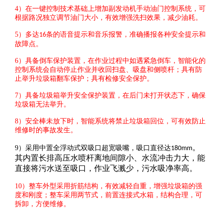
4
）在一键控制技术基础上增加副发动机手动油门控制系统，可
根据路况独立调节油门大小，有效增强洗扫效果，减少油耗。
5
）多达
条的语音提示和音乐报警，准确播报各种安全提示和
16
故障点。
6
）具备倒车保护装置，在作业过程中如遇紧急倒车，智能化的
控制系统会自动停止作业并收回扫盘、吸盘和侧喷杆；具有防
止举升垃圾箱翻车保护；具有检修安全保护。
7
）具备垃圾箱举升安全保护装置，在后门未打开状态下，确保
垃圾箱无法举升。
8
）安全棒未放下时，智能系统将禁止垃圾箱回位，可有效防止
维修时的事故发生。
。
9
）采用中置全浮动式双吸口超宽吸嘴，吸口直径达
180mm
其内置长排高压水喷杆离地间隙小、水流冲击力大，能
直接将污水送至吸口，作业飞溅少，污水吸净率高。
10
）整车外型采用折筋结构，有效减轻自重，增强垃圾箱的强
度和刚度；整车采用两节式，前置连接式水箱，结构合理，可
拆卸，方便维修。