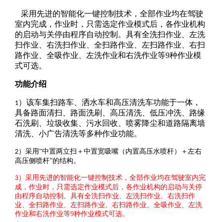
采用先进的智能化一键控制技术，全部作业均在驾驶
室内完成，作业时，只需选定作业模式后，各作业机构
的启动与关停由程序自动控制。具有全洗扫作业、左洗
扫作业、右洗扫作业、全扫路作业、左扫路作业、右扫
路作业、全吸作业、左洗作业和右洗作业等9种作业模
式可选。
功能介绍
）该车集扫路车、洒水车和高压清洗车功能于一体，
1
具备路面清扫、路面洗刷、高压清洗、低压冲洗、路缘
石洗刷、垃圾收集、污水回收、喷雾降尘和道路隔离墙
清洗、小广告清洗等多种作业功能。
）采用
“中置两立扫＋中置宽吸嘴（内置高压水喷杆）＋左右
2
高压侧喷杆”的结构。
）采用先进的智能化一键控制技术，全部作业均在驾驶室内完
3
成，作业时，只需选定作业模式后，各作业机构的启动与关停
由程序自动控制。具有全洗扫作业、左洗扫作业、右洗扫作
业、全扫路作业、左扫路作业、右扫路作业、全吸作业、左洗
作业和右洗作业等
9
种作业模式可选。