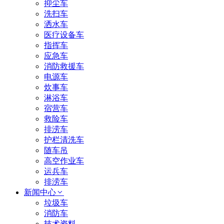
抑尘车
洗扫车
洒水车
医疗设备车
指挥车
应急车
消防救援车
电源车
炊事车
淋浴车
宿营车
救险车
排涝车
护栏清洗车
随车吊
高空作业车
运兵车
排涝车
新闻中心
垃圾车
消防车
技术资料