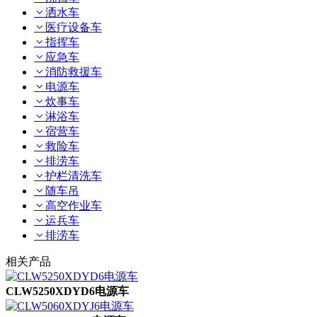
洒水车
医疗设备车
指挥车
应急车
消防救援车
电源车
炊事车
淋浴车
宿营车
救险车
排涝车
护栏清洗车
随车吊
高空作业车
运兵车
排涝车
相关产品
CLW5250XDYD6电源车