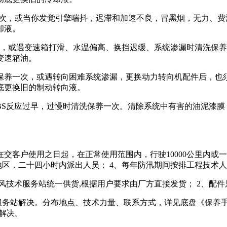
清洗保养1次，或当你发觉引擎喘抖，迟滞和加速不良，冒黑烟，无力
却液。
保养一次，或遇变速箱打滑、水温偏高、换挡迟缓、系统渗漏时清洗
变速箱油。
m清洗需保养一次，或遇转向困难系统渗漏，更换动力转向机配件后
底更换旧的制动转向液。
遇ABS反应过早，过慢时清洗保养一次。清除系统中有害的油泥漆
在交客户使用之日起，在正常使用范围内，行驶10000公里内或
地区，二十四小时内派出人员； 4、每年防汛期间按排工程技术
风技术服务站统一供货,根据用户要求由厂方直接发货； 2、配件
务站解决。分布地点、技术力量、联系方式，详见底盘《保养手
地解决。