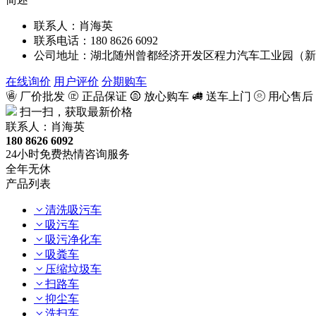
联系人：肖海英
联系电话：180 8626 6092
公司地址：湖北随州曾都经济开发区程力汽车工业园（新
在线询价
用户评价
分期购车
厂价批发
正品保证
放心购车
送车上门
用心售后
扫一扫，获取最新价格
联系人：肖海英
180 8626 6092
24小时免费热情咨询服务
全年无休
产品列表
清洗吸污车
吸污车
吸污净化车
吸粪车
压缩垃圾车
扫路车
抑尘车
洗扫车