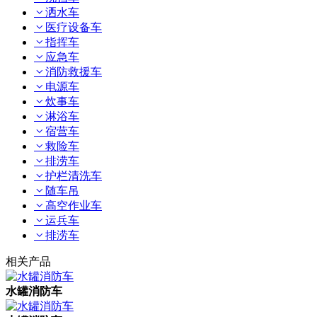
洒水车
医疗设备车
指挥车
应急车
消防救援车
电源车
炊事车
淋浴车
宿营车
救险车
排涝车
护栏清洗车
随车吊
高空作业车
运兵车
排涝车
相关产品
水罐消防车