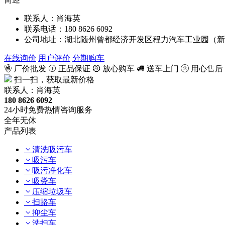
联系人：肖海英
联系电话：180 8626 6092
公司地址：湖北随州曾都经济开发区程力汽车工业园（新
在线询价
用户评价
分期购车
厂价批发
正品保证
放心购车
送车上门
用心售后
扫一扫，获取最新价格
联系人：肖海英
180 8626 6092
24小时免费热情咨询服务
全年无休
产品列表
清洗吸污车
吸污车
吸污净化车
吸粪车
压缩垃圾车
扫路车
抑尘车
洗扫车