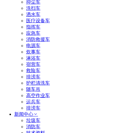
抑尘车
洗扫车
洒水车
医疗设备车
指挥车
应急车
消防救援车
电源车
炊事车
淋浴车
宿营车
救险车
排涝车
护栏清洗车
随车吊
高空作业车
运兵车
排涝车
新闻中心
垃圾车
消防车
技术资料