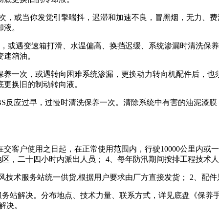
清洗保养1次，或当你发觉引擎喘抖，迟滞和加速不良，冒黑烟，无力
却液。
保养一次，或遇变速箱打滑、水温偏高、换挡迟缓、系统渗漏时清洗
变速箱油。
m清洗需保养一次，或遇转向困难系统渗漏，更换动力转向机配件后
底更换旧的制动转向液。
遇ABS反应过早，过慢时清洗保养一次。清除系统中有害的油泥漆
在交客户使用之日起，在正常使用范围内，行驶10000公里内或
地区，二十四小时内派出人员； 4、每年防汛期间按排工程技术
风技术服务站统一供货,根据用户要求由厂方直接发货； 2、配件
务站解决。分布地点、技术力量、联系方式，详见底盘《保养手
地解决。