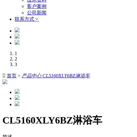
客户案例
公司新闻
联系方式
1
2
3

首页
>
产品中心 CL5160XLY6BZ淋浴车
CL5160XLY6BZ淋浴车
简述