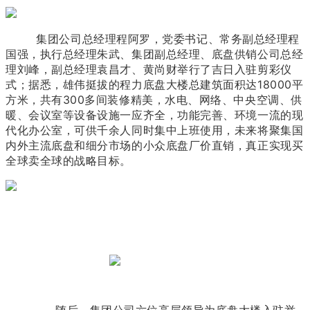
集团公司总经理程阿罗，党委书记、常务副总经理程
国强，执行总经理朱武、集团副总经理、底盘供销公司总经
理刘峰，副总经理袁昌才、黄尚财举行了吉日入驻剪彩仪
式；据悉，雄伟挺拔的程力底盘大楼总建筑面积达18000平
方米，共有300多间装修精美，水电、网络、中央空调、供
暖、会议室等设备设施一应齐全，功能完善、环境一流的现
代化办公室，可供千余人同时集中上班使用，未来将聚集国
内外主流底盘和细分市场的小众底盘厂价直销，真正实现买
全球卖全球的战略目标。
随后，集团公司六位高层领导为底盘大楼入驻举