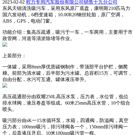
2023-02-02
程力专用汽车股份有限公司销售十九分公司
东风天锦清洗吸污车，采用东风原厂底盘，康明斯210匹马力
国六发动机，6档变速箱，10.00R20钢丝轮胎，原厂空调，
ABS，GPS，电动门窗。
功能介绍：集高压疏通，吸污于一车，一车两用，主要用于市
政管网，河道等清淤除堵等作业。
上装部分：
一体罐，采用8mm厚优质碳钢制作，带顶部平台护栏，侧爬
梯。前部为清水罐，后半部为污水罐。总容积15方，可调节，
自由分配，水污可互通。罐体液压举升。
高压疏通部分由双耀250L高压水泵，压力表，水位管，低位
排水球阀，液压卷盘等组成。60米25mm高压水管，10个组合
喷头。
吸污部分由sK一15水循环泵，水箱，四通阀，防溢阀，真空
压力表，100mm吸污，排污球阀各一个，150mm排污球阀一
个，后盖液压开启。10米100mm吸污管一根。